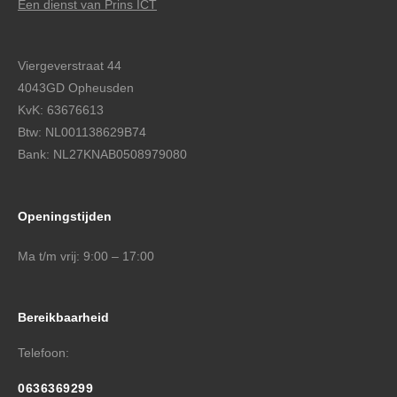
Een dienst van Prins ICT
Viergeverstraat 44
4043GD Opheusden
KvK: 63676613
Btw: NL001138629B74
Bank: NL27KNAB0508979080
Openingstijden
Ma t/m vrij: 9:00 – 17:00
Bereikbaarheid
Telefoon:
0636369299