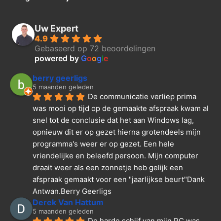
Uw Expert
4.9
Gebaseerd op 72 beoordelingen
powered by
G
o
o
g
l
e
berry geerligs
5 maanden geleden
De communicatie verliep prima 
was mooi op tijd op de gemaakte afspraak kwam al 
snel tot de conclusie dat het aan Windows lag, 
opnieuw dit er op gezet hierna grotendeels mijn 
programma's weer er op gezet. Een hele 
vriendelijke en beleefd persoon. Mijn computer 
draait weer als een zonnetje heb gelijk een 
afspraak gemaakt voor een "jaarlijkse beurt"Dank  
Antwan.Berry Geerligs
Derek Van Hattum
5 maanden geleden
De harde schijf van mijn PC was 