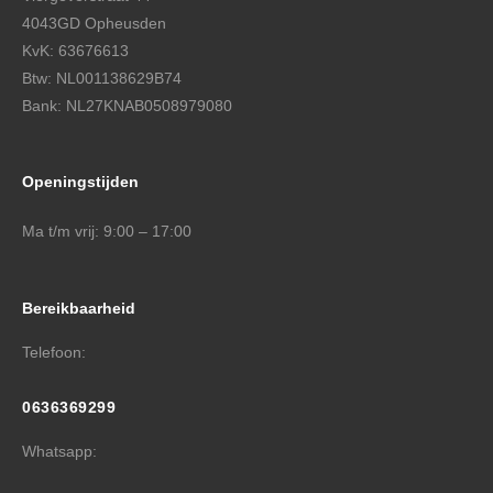
4043GD Opheusden
KvK: 63676613
Btw: NL001138629B74
Bank: NL27KNAB0508979080
Openingstijden
Ma t/m vrij: 9:00 – 17:00
Bereikbaarheid
Telefoon:
0636369299
Whatsapp: