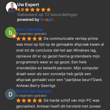
Uw Expert
4.9
Gebaseerd op 72 beoordelingen
powered by
G
o
o
g
l
e
berry geerligs
5 maanden geleden
De communicatie verliep prima 
was mooi op tijd op de gemaakte afspraak kwam al 
snel tot de conclusie dat het aan Windows lag, 
opnieuw dit er op gezet hierna grotendeels mijn 
programma's weer er op gezet. Een hele 
vriendelijke en beleefd persoon. Mijn computer 
draait weer als een zonnetje heb gelijk een 
afspraak gemaakt voor een "jaarlijkse beurt"Dank  
Antwan.Berry Geerligs
Derek Van Hattum
5 maanden geleden
De harde schijf van mijn PC was 
gecrashed. Antwan heeft dit hersteld met zoveel 