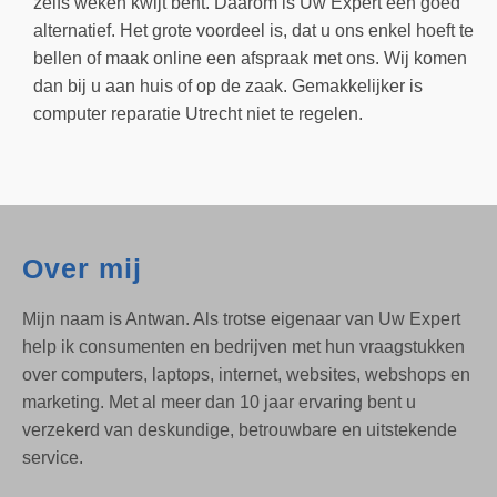
zelfs weken kwijt bent. Daarom is Uw Expert een goed
alternatief. Het grote voordeel is, dat u ons enkel hoeft te
bellen of maak online een afspraak met ons. Wij komen
dan bij u aan huis of op de zaak. Gemakkelijker is
computer reparatie Utrecht niet te regelen.
Over mij
Mijn naam is Antwan. Als trotse eigenaar van Uw Expert
help ik consumenten en bedrijven met hun vraagstukken
over computers, laptops, internet, websites, webshops en
marketing. Met al meer dan 10 jaar ervaring bent u
verzekerd van deskundige, betrouwbare en uitstekende
service.