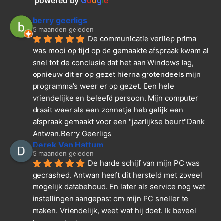
powered by
G
o
o
g
l
e
berry geerligs
5 maanden geleden
De communicatie verliep prima 
was mooi op tijd op de gemaakte afspraak kwam al 
snel tot de conclusie dat het aan Windows lag, 
opnieuw dit er op gezet hierna grotendeels mijn 
programma's weer er op gezet. Een hele 
vriendelijke en beleefd persoon. Mijn computer 
draait weer als een zonnetje heb gelijk een 
afspraak gemaakt voor een "jaarlijkse beurt"Dank  
Antwan.Berry Geerligs
Derek Van Hattum
5 maanden geleden
De harde schijf van mijn PC was 
gecrashed. Antwan heeft dit hersteld met zoveel 
mogelijk databehoud. En later als service nog wat 
instellingen aangepast om mijn PC sneller te 
maken. Vriendelijk, weet wat hij doet. Ik beveel 