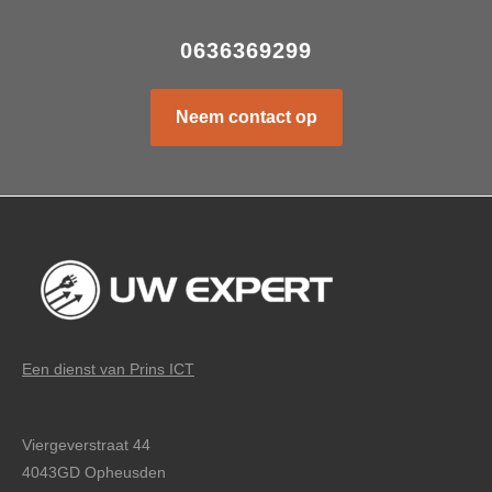
0636369299
Neem contact op
Een dienst van Prins ICT
Viergeverstraat 44
4043GD Opheusden