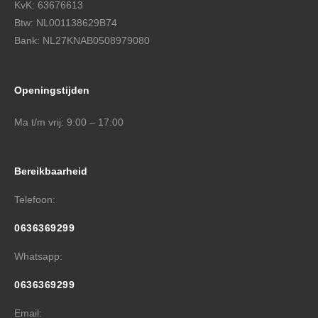
KvK: 63676613
Btw: NL001138629B74
Bank: NL27KNAB0508979080
Openingstijden
Ma t/m vrij: 9:00 – 17:00
Bereikbaarheid
Telefoon:
0636369299
Whatsapp:
0636369299
Email: