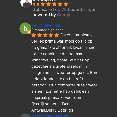
4.9
Gebaseerd op 72 beoordelingen
powered by
G
o
o
g
l
e
berry geerligs
5 maanden geleden
De communicatie 
verliep prima was mooi op tijd op 
de gemaakte afspraak kwam al snel 
tot de conclusie dat het aan 
Windows lag, opnieuw dit er op 
gezet hierna grotendeels mijn 
programma's weer er op gezet. Een 
hele vriendelijke en beleefd 
persoon. Mijn computer draait weer 
als een zonnetje heb gelijk een 
afspraak gemaakt voor een 
"jaarlijkse beurt"Dank  
Antwan.Berry Geerligs
Derek Van Hattum