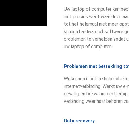
Uw laptop of computer kan bepa
niet precies weet waar deze aan
tot het helemaal niet meer opst
kunnen hardware of software ger
problemen te verhelpen zodat u a
uw laptop of computer.
Problemen met betrekking tot 
Wij kunnen u ook te hulp schiet
internetverbinding. Werkt uw e-
gewillig en bekwaam om hierbij t
verbinding weer naar behoren za
Data recovery