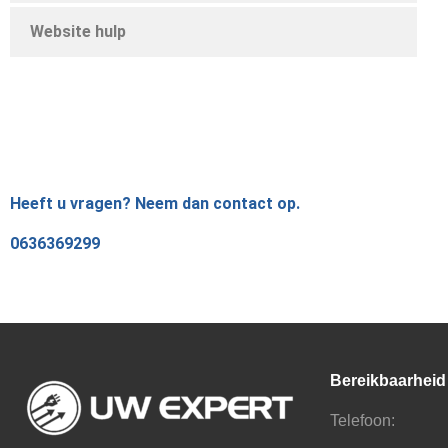
Website hulp
Heeft u vragen? Neem dan contact op.
0636369299
Bereikbaarheid
Telefoon: