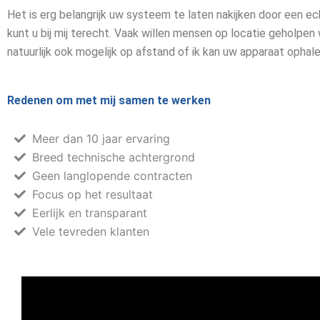
Het is erg belangrijk uw systeem te laten nakijken door een ec
kunt u bij mij terecht. Vaak willen mensen op locatie geholpen 
natuurlijk ook mogelijk op afstand of ik kan uw apparaat ophal
Redenen om met mij samen te werken
Meer dan 10 jaar ervaring
Breed technische achtergrond
Geen langlopende contracten
Focus op het resultaat
Eerlijk en transparant
Vele tevreden klanten