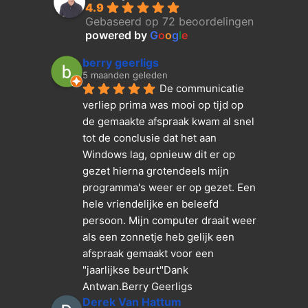
4.9
Gebaseerd op 72 beoordelingen
powered by
G
o
o
g
l
e
berry geerligs
5 maanden geleden
De communicatie 
verliep prima was mooi op tijd op 
de gemaakte afspraak kwam al snel 
tot de conclusie dat het aan 
Windows lag, opnieuw dit er op 
gezet hierna grotendeels mijn 
programma's weer er op gezet. Een 
hele vriendelijke en beleefd 
persoon. Mijn computer draait weer 
als een zonnetje heb gelijk een 
afspraak gemaakt voor een 
"jaarlijkse beurt"Dank  
Antwan.Berry Geerligs
Derek Van Hattum