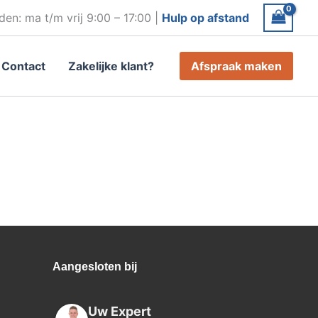
den: ma t/m vrij 9:00 – 17:00 |
Hulp op afstand
Contact
Zakelijke klant?
Afspraak maken
Aangesloten bij
Uw Expert