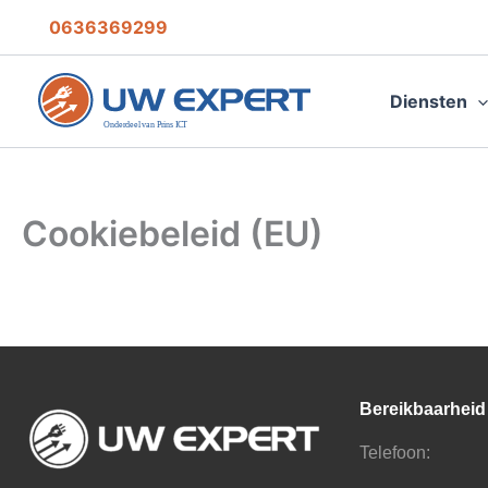
Ga
0636369299
naar
de
inhoud
Diensten
Cookiebeleid (EU)
Bereikbaarheid
Telefoon: