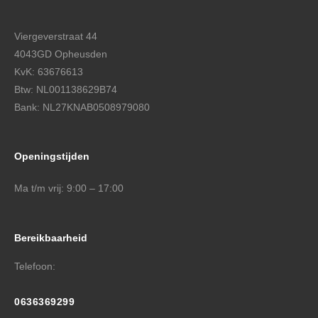
Viergeverstraat 44
4043GD Opheusden
KvK: 63676613
Btw: NL001138629B74
Bank: NL27KNAB0508979080
Openingstijden
Ma t/m vrij: 9:00 – 17:00
Bereikbaarheid
Telefoon:
0636369299