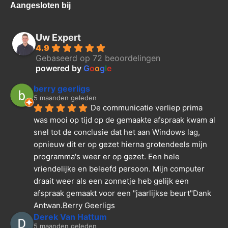
Aangesloten bij
Uw Expert
4.9
Gebaseerd op 72 beoordelingen
powered by
G
o
o
g
l
e
berry geerligs
5 maanden geleden
De communicatie verliep prima 
was mooi op tijd op de gemaakte afspraak kwam al 
snel tot de conclusie dat het aan Windows lag, 
opnieuw dit er op gezet hierna grotendeels mijn 
programma's weer er op gezet. Een hele 
vriendelijke en beleefd persoon. Mijn computer 
draait weer als een zonnetje heb gelijk een 
afspraak gemaakt voor een "jaarlijkse beurt"Dank  
Antwan.Berry Geerligs
Derek Van Hattum
5 maanden geleden