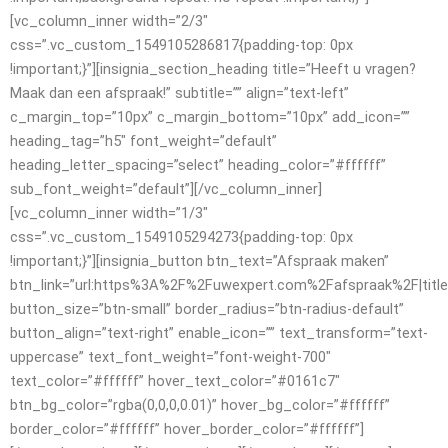
[vc_column_inner width=”2/3″
css=”.vc_custom_1549105286817{padding-top: 0px
!important;}”][insignia_section_heading title=”Heeft u vragen?
Maak dan een afspraak!” subtitle=”” align=”text-left”
c_margin_top=”10px” c_margin_bottom=”10px” add_icon=””
heading_tag=”h5″ font_weight=”default”
heading_letter_spacing=”select” heading_color=”#ffffff”
sub_font_weight=”default”][/vc_column_inner]
[vc_column_inner width=”1/3″
css=”.vc_custom_1549105294273{padding-top: 0px
!important;}”][insignia_button btn_text=”Afspraak maken”
btn_link=”url:https%3A%2F%2Fuwexpert.com%2Fafspraak%2F|titl
button_size=”btn-small” border_radius=”btn-radius-default”
button_align=”text-right” enable_icon=”” text_transform=”text-
uppercase” text_font_weight=”font-weight-700″
text_color=”#ffffff” hover_text_color=”#0161c7″
btn_bg_color=”rgba(0,0,0,0.01)” hover_bg_color=”#ffffff”
border_color=”#ffffff” hover_border_color=”#ffffff”]