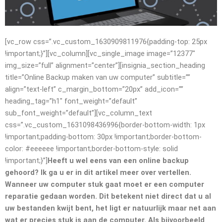
[vc_row css=”.vc_custom_1630909811976{padding-top: 25px
!important;}”][vc_column][vc_single_image image=”12377″
img_size=”full” alignment=”center”][insignia_section_heading
title=”Online Backup maken van uw computer” subtitle=””
align=”text-left” c_margin_bottom=”20px” add_icon=””
heading_tag=”h1″ font_weight=”default”
sub_font_weight=”default”][vc_column_text
css=”.vc_custom_1631098436996{border-bottom-width: 1px
!important;padding-bottom: 30px !important;border-bottom-
color: #eeeeee !important;border-bottom-style: solid
!important;}”]
Heeft u wel eens van een online backup
gehoord? Ik ga u er in dit artikel meer over vertellen.
Wanneer uw computer stuk gaat moet er een computer
reparatie gedaan worden. Dit betekent niet direct dat u al
uw bestanden kwijt bent, het ligt er natuurlijk maar net aan
wat er precies stuk is aan de computer. Als bijvoorbeeld