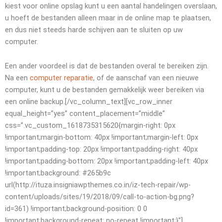
kiest voor online opslag kunt u een aantal handelingen overslaan,
u hoeft de bestanden alleen maar in de online map te plaatsen,
en dus niet steeds harde schijven aan te sluiten op uw
computer.
Een ander voordeel is dat de bestanden overal te bereiken zijn.
Na een
computer reparatie
, of de aanschaf van een nieuwe
computer, kunt u de bestanden gemakkelijk weer bereiken via
een online backup.[/vc_column_text][vc_row_inner
equal_height=”yes” content_placement=”middle”
css=”.vc_custom_1618735315620{margin-right: 0px
!important;margin-bottom: 40px !important;margin-left: 0px
!important;padding-top: 20px !important;padding-right: 40px
!important;padding-bottom: 20px !important;padding-left: 40px
!important;background: #265b9c
url(http://ituza.insigniawpthemes.co.in/iz-tech-repair/wp-
content/uploads/sites/19/2018/09/call-to-action-bg.png?
id=361) !important;background-position: 0 0
!important;background-repeat: no-repeat !important;}”]