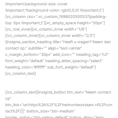
!important;background-size: cover
!important;*background-color: rgb(0,0,0) !important;}”]
[vc_column css=”.vc_custom_1688020500537{padding-
top: 0px !important;}”][vc_empty_space height=”50px”]
[vc_row_inner][vc_column_inner width=”1/6″]
[/vc_column_inner][vc_column_inner width=”2/3″]
[insignia_section_heading title=”Heeft u vragen? Neem dan
contact op.” subtitle=”” align=”text-center”
c_margin_bottom=”30px” add_icon=”” heading_tag=”h2″
font_weight=”default” heading_letter_spacing=”select”
heading_color=”#ffffff” sub_font_weight=”default”]
[vc_column_text]
085 – 047 0734
[/vc_column_text][insignia_button btn_text=”Neem contact
op”
btn_link=”url:https%3A%2F%2Fhetmonteursteam.nl%2Fcon
tact%2F|||” button_size=”btn-medium”
border_radius=”btn-radius-default” button_align=”text-