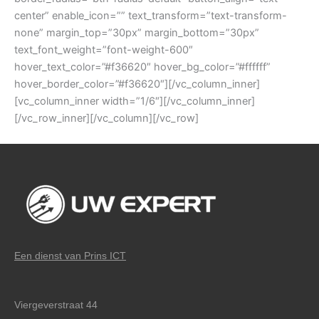
center” enable_icon=”” text_transform=”text-transform-
none” margin_top=”30px” margin_bottom=”30px”
text_font_weight=”font-weight-600″
hover_text_color=”#f36620″ hover_bg_color=”#ffffff”
hover_border_color=”#f36620″][/vc_column_inner]
[vc_column_inner width=”1/6″][/vc_column_inner]
[/vc_row_inner][/vc_column][/vc_row]
Een dienst van Prins ICT
Viergeverstraat 44