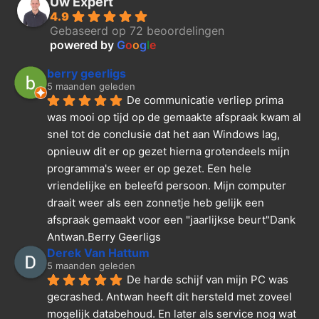
Uw Expert
4.9
Gebaseerd op 72 beoordelingen
powered by
G
o
o
g
l
e
berry geerligs
5 maanden geleden
De communicatie verliep prima 
was mooi op tijd op de gemaakte afspraak kwam al 
snel tot de conclusie dat het aan Windows lag, 
opnieuw dit er op gezet hierna grotendeels mijn 
programma's weer er op gezet. Een hele 
vriendelijke en beleefd persoon. Mijn computer 
draait weer als een zonnetje heb gelijk een 
afspraak gemaakt voor een "jaarlijkse beurt"Dank  
Antwan.Berry Geerligs
Derek Van Hattum
5 maanden geleden
De harde schijf van mijn PC was 
gecrashed. Antwan heeft dit hersteld met zoveel 
mogelijk databehoud. En later als service nog wat 