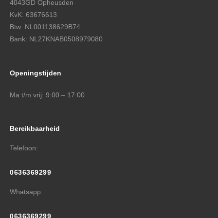
4043GD Opheusden
KvK: 63676613
Btw: NL001138629B74
Bank: NL27KNAB0508979080
Openingstijden
Ma t/m vrij: 9:00 – 17:00
Bereikbaarheid
Telefoon:
0636369299
Whatsapp:
0636369299