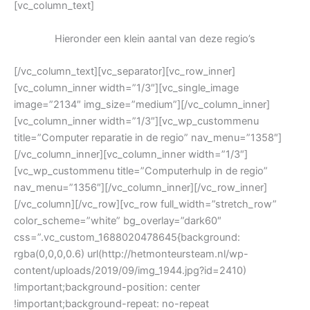
[vc_column_text]
Hieronder een klein aantal van deze regio’s
[/vc_column_text][vc_separator][vc_row_inner]
[vc_column_inner width=”1/3″][vc_single_image
image=”2134″ img_size=”medium”][/vc_column_inner]
[vc_column_inner width=”1/3″][vc_wp_custommenu
title=”Computer reparatie in de regio” nav_menu=”1358″]
[/vc_column_inner][vc_column_inner width=”1/3″]
[vc_wp_custommenu title=”Computerhulp in de regio”
nav_menu=”1356″][/vc_column_inner][/vc_row_inner]
[/vc_column][/vc_row][vc_row full_width=”stretch_row”
color_scheme=”white” bg_overlay=”dark60″
css=”.vc_custom_1688020478645{background:
rgba(0,0,0,0.6) url(http://hetmonteursteam.nl/wp-
content/uploads/2019/09/img_1944.jpg?id=2410)
!important;background-position: center
!important;background-repeat: no-repeat