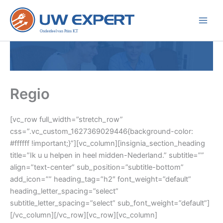
Ga
naar
de
inhoud
Regio
[vc_row full_width=”stretch_row”
css=”.vc_custom_1627369029446{background-color:
#ffffff !important;}”][vc_column][insignia_section_heading
title=”Ik u u helpen in heel midden-Nederland.” subtitle=””
align=”text-center” sub_position=”subtitle-bottom”
add_icon=”” heading_tag=”h2″ font_weight=”default”
heading_letter_spacing=”select”
subtitle_letter_spacing=”select” sub_font_weight=”default”]
[/vc_column][/vc_row][vc_row][vc_column]