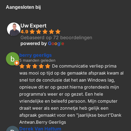
Aangesloten bij
Uw Expert
4.9
Gebaseerd op 72 beoordelingen
powered by
G
o
o
g
l
e
berry geerligs
5 maanden geleden
De communicatie verliep prima 
was mooi op tijd op de gemaakte afspraak kwam al 
snel tot de conclusie dat het aan Windows lag, 
opnieuw dit er op gezet hierna grotendeels mijn 
programma's weer er op gezet. Een hele 
vriendelijke en beleefd persoon. Mijn computer 
draait weer als een zonnetje heb gelijk een 
afspraak gemaakt voor een "jaarlijkse beurt"Dank  
Antwan.Berry Geerligs
Derek Van Hattum