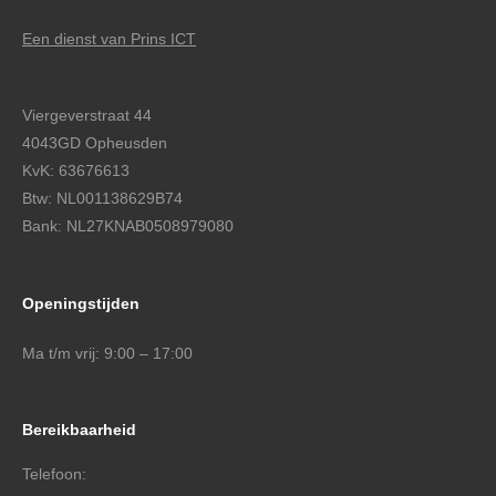
Een dienst van Prins ICT
Viergeverstraat 44
4043GD Opheusden
KvK: 63676613
Btw: NL001138629B74
Bank: NL27KNAB0508979080
Openingstijden
Ma t/m vrij: 9:00 – 17:00
Bereikbaarheid
Telefoon: